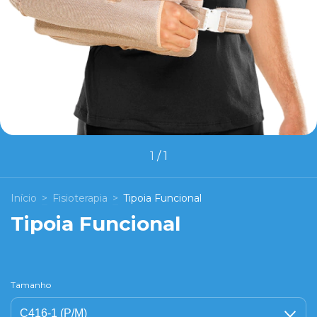
1
/
1
Início
>
Fisioterapia
>
Tipoia Funcional
Tipoia Funcional
Tamanho