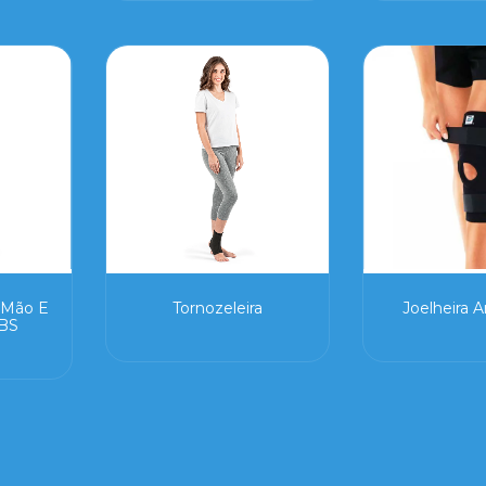
, Mão E
Tornozeleira
Joelheira A
BS