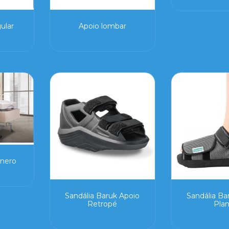
ular
Apoio lombar
nero
Sandália Baruk Apoio
Sandália Ba
Retropé
Pla