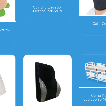
Guincho Elevador
Elétrico Individual
Transfer
Colar Ce
cle Fix
Cama Po
Evolution 3 