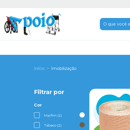
Início
>
Imobilização
Filtrar por
Cor
Marfim (2)
Tabaco (2)