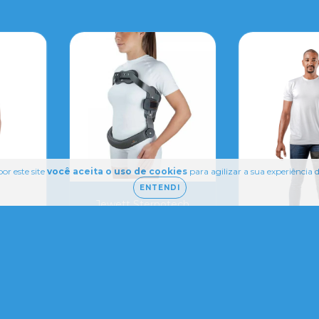
or este site
você aceita o uso de cookies
para agilizar a sua experiência
ENTENDI
Jewett Sternotech
egar
Imobilizador
Posição F