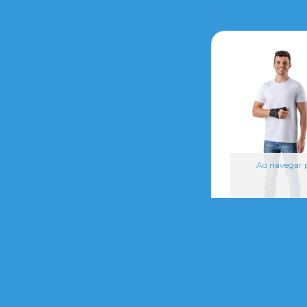
Ao navegar p
órtese de pol