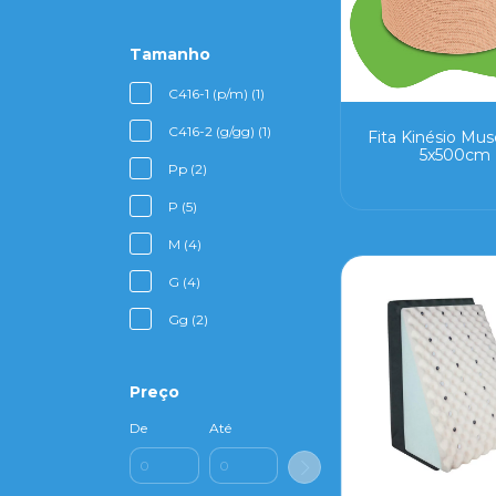
Tamanho
C416-1 (p/m) (1)
C416-2 (g/gg) (1)
Fita Kinésio Mus
5x500cm
Pp (2)
P (5)
M (4)
G (4)
Gg (2)
Preço
De
Até