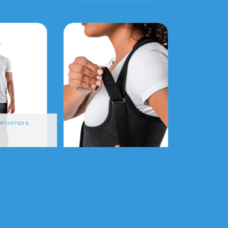
 de compra.
 De Joelho
Educador Postural
uncional