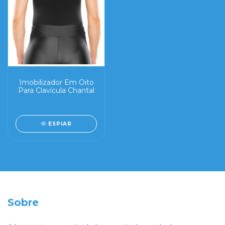
Imobilizador Em Oito
Para Clavícula Chantal
ESPIAR
Sobre