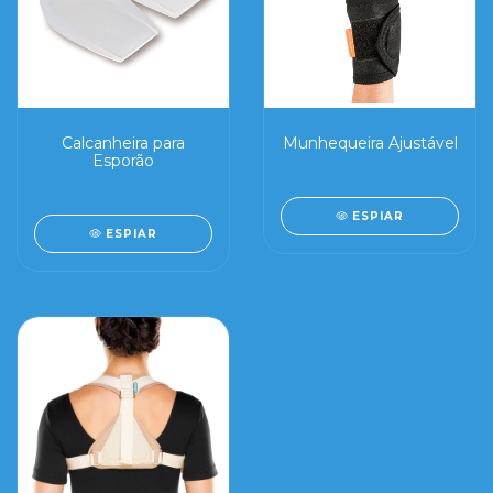
Calcanheira para
Munhequeira Ajustável
Esporão
ESPIAR
ESPIAR